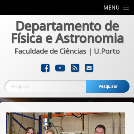
Departamento
MENU
Skip
Departamento de
Formação
to
content
Física e Astronomia
Investigação
Faculdade de Ciências | U.Porto
Comunicação
Transferência
Facebook
YouTube
RSS
E-mail
Noticias
Pesquisar por: