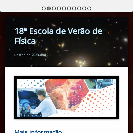
18ª Escola de Verão de
Física
Updated on
by
Florbela Martins
2023-09-25
Posted on
2023-04-19
Mais informação