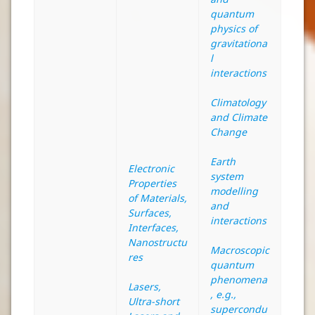
quantum
physics of
gravitationa
l
interactions
Climatology
and Climate
Change
Earth
Electronic
system
Properties
modelling
of Materials,
and
Surfaces,
interactions
Interfaces,
Nanostructu
Macroscopic
res
quantum
phenomena
Lasers,
, e.g.,
Ultra-short
supercondu