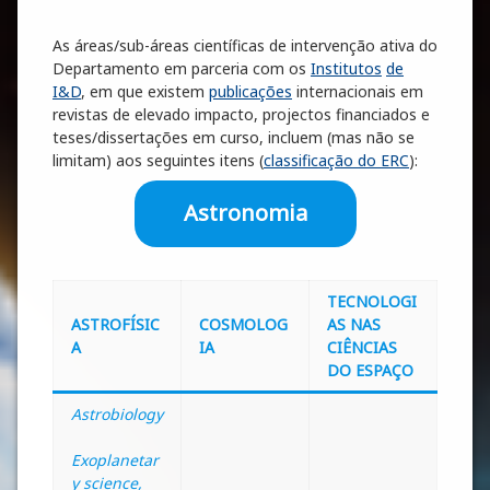
As áreas/sub-áreas científicas de intervenção ativa do
Departamento em parceria com os
Institutos
de
I&D
, em que existem
publicações
internacionais em
revistas de elevado impacto, projectos financiados e
teses/dissertações em curso, incluem (mas não se
limitam) aos seguintes itens (
classificação do ERC
):
Astronomia
TECNOLOGI
ASTROFÍSIC
COSMOLOG
A
S NAS
A
IA
CIÊNCIAS
DO ESPAÇO
Astrobiology
Exoplanetar
y science,