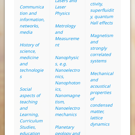
Lasers and
ctivity,
Communica
Laser
superfluidit
tion and
Physics
y, quantum
information,
Hall effects
networks,
Metrology
media
and
Magnetism
Measureme
and
History of
nt
strongly
science,
correlated
medicine
Nanophysic
systems
and
s, e.g.
technologie
Nanoelectro
Mechanical
s
nics,
and
Nanophoton
acoustical
Social
ics,
properties
aspects of
Nanomagne
of
teaching
tism,
condensed
and
Nanoelectro
matter,
Learning,
mechanics
lattice
Curriculum
dynamics
Studies,
Planetary
education
geology and