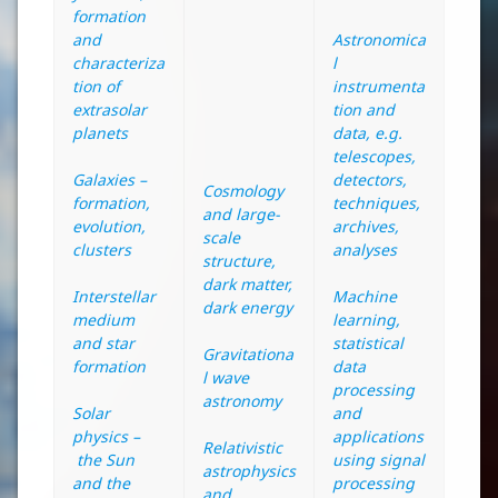
formation
and
Astronomica
characteriza
l
tion of
instrumenta
extrasolar
tion and
planets
data, e.g.
telescopes,
Galaxies –
detectors,
Cosmology
formation,
techniques,
and large-
evolution,
archives,
scale
clusters
analyses
structure,
dark matter,
Interstellar
Machine
dark energy
medium
learning,
and star
statistical
Gravitationa
formation
data
l wave
processing
astronomy
Solar
and
physics –
applications
Relativistic
the Sun
using signal
astrophysics
and the
processing
and