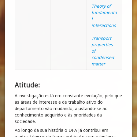
Theory of
fundamenta
l
interactions
Transport
properties
of
condensed
matter
Atitude:
A investigação está em constante evolução, pelo que
as áreas de interesse e de trabalho ativo do
departamento vão mudando, ajustando-se ao
conhecimento adquirido e às prioridades da
sociedade.
Ao longo da sua história o DFA já contribui em
muitos tópicos de forma notável e com relevância