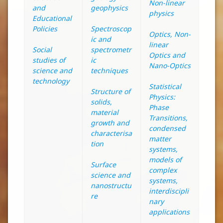
Non-linear
and
geophysics
physics
Educational
Policies
Spectroscop
Optics, Non-
ic and
linear
Social
spectrometr
Optics and
studies of
ic
Nano-Optics
science and
techniques
technology
Statistical
Structure of
Physics:
solids,
Phase
material
Transitions,
growth and
condensed
characterisa
matter
tion
systems,
models of
Surface
complex
science and
systems,
nanostructu
interdiscipli
re
nary
applications