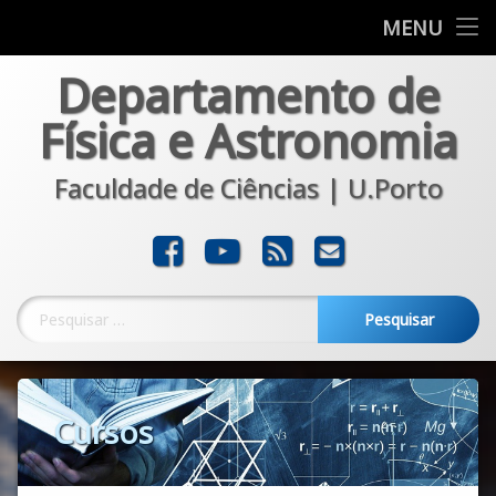
Departamento
MENU
Skip
Departamento de
Formação
to
content
Física e Astronomia
Investigação
Faculdade de Ciências | U.Porto
Comunicação
Transferência
Facebook
YouTube
RSS
E-mail
Noticias
Pesquisar por:
Cursos