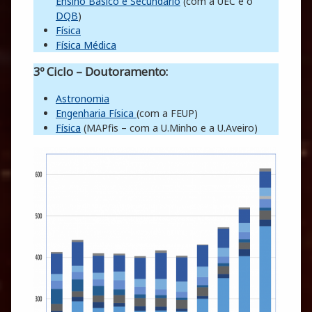
Ensino Básico e Secundário
(com a UEC e o
DQB
)
Física
Física Médica
3º Ciclo – Doutoramento
:
Astronomia
Engenharia Física
(com a FEUP)
Física
(MAPfis – com a U.Minho e a U.Aveiro)