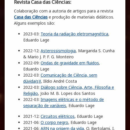
Revista Casa das Ciências:
Colaboração com a autoria de artigos para a revista
Casa das Ciências
e produção de materiais didáticos.
Alguns exemplos são:
2023-03:
Teoria da radiação eletromagnética
,
Eduardo Lage
2022-12:
Asterossismologia
, Margarida S. Cunha
& Mario J. P. F. G. Monteiro
2022-09:
Ondas de gravidade em fluidos
,
Eduardo Lage
2022-03:
Comunicação de Ciência, sem
dúvida(s)!
, Ilídio André Costa
2022-03:
Diálogo sobre Ciência, Arte, Filosofia e
Religião
, João M. B. Lopes dos Santos
2022-03:
Imagens elétricas e o método de
separação de variáveis
, Eduardo Lage
2021-12:
Circuitos elétricos
, Eduardo Lage
2021-06:
O corpo negro
, Eduardo Lage
2021-06:
ARN na origem da vida
, O. Bertolami, I.