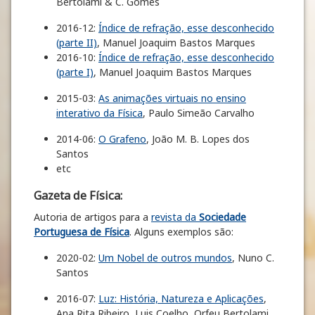
Bertolami & C. Gomes
2016-12:
Índice de refração, esse desconhecido
(parte II)
, Manuel Joaquim Bastos Marques
2016-10:
Índice de refração, esse desconhecido
(parte I)
, Manuel Joaquim Bastos Marques
2015-03:
As animações virtuais no ensino
interativo da Física
, Paulo Simeão Carvalho
2014-06:
O Grafeno
, João M. B. Lopes dos
Santos
etc
Gazeta de Física:
Autoria de artigos para a
revista da
Sociedade
Portuguesa de Física
. Alguns exemplos são:
2020-02:
Um Nobel de outros mundos
, Nuno C.
Santos
2016-07:
Luz: História, Natureza e Aplicações
,
Ana Rita Ribeiro, Luis Coelho, Orfeu Bertolami,