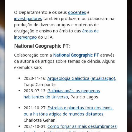
O Departamento e os seus
docentes
e
investigadores
também produzem ou colaboram na
produção de diversos artigos e materiais de
divulgação e ensino no âmbito das
áreas de
intervenção
do DFA.
National Geographic PT:
Colaboração com a
National Geographic PT
através
da autoria de artigos sobre temas de ciência. Alguns
exemplos são:
2023-11-16:
Arqueologia Galáctica (atualização)
,
Tiago Campante
2023-07-13:
Galáxias anãs: as pequenas
habitantes do Universo
, Patricio Lagos
2021-10-27:
Estrelas e planetas fora dos eixos,
ou a história atípica de mundos distantes
,
Charlotte Gehan
2021-10-01:
Como forjar as mais deslumbrantes