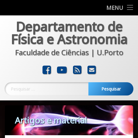
Departamento
MENU
Skip
Departamento de
Formação
to
content
Física e Astronomia
Investigação
Faculdade de Ciências | U.Porto
Comunicação
Transferência
Facebook
YouTube
RSS
E-mail
Noticias
Pesquisar por:
Artigos e material