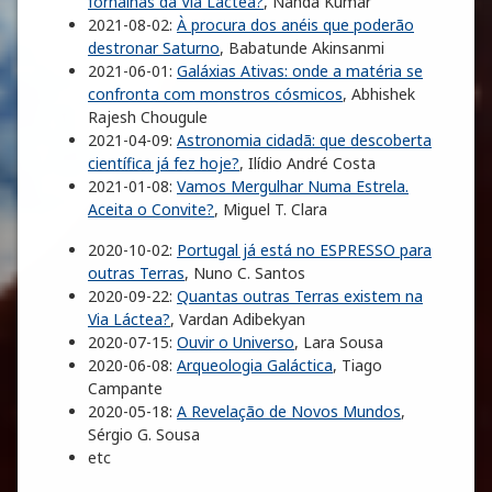
fornalhas da Via Láctea?
, Nanda Kumar
2021-08-02:
À procura dos anéis que poderão
destronar Saturno
, Babatunde Akinsanmi
2021-06-01:
Galáxias Ativas: onde a matéria se
confronta com monstros cósmicos
, Abhishek
Rajesh Chougule
2021-04-09:
Astronomia cidadã: que descoberta
científica já fez hoje?
, Ilídio André Costa
2021-01-08:
Vamos Mergulhar Numa Estrela.
Aceita o Convite?
, Miguel T. Clara
2020-10-02:
Portugal já está no ESPRESSO para
outras Terras
, Nuno C. Santos
2020-09-22:
Quantas outras Terras existem na
Via Láctea?
, Vardan Adibekyan
2020-07-15:
Ouvir o Universo
, Lara Sousa
2020-06-08:
Arqueologia Galáctica
, Tiago
Campante
2020-05-18:
A Revelação de Novos Mundos
,
Sérgio G. Sousa
etc