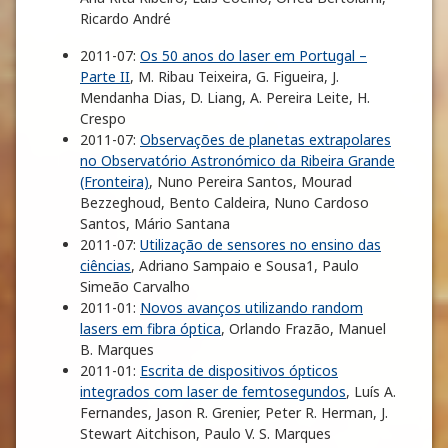
Ricardo André
2011-07:
Os 50 anos do laser em Portugal –
Parte II
, M. Ribau Teixeira, G. Figueira, J.
Mendanha Dias, D. Liang, A. Pereira Leite, H.
Crespo
2011-07:
Observações de planetas extrapolares
no Observatório Astronómico da Ribeira Grande
(Fronteira)
, Nuno Pereira Santos, Mourad
Bezzeghoud, Bento Caldeira, Nuno Cardoso
Santos, Mário Santana
2011-07:
Utilização de sensores no ensino das
ciências
, Adriano Sampaio e Sousa1, Paulo
Simeão Carvalho
2011-01:
Novos avanços utilizando random
lasers em fibra óptica
, Orlando Frazão, Manuel
B. Marques
2011-01:
Escrita de dispositivos ópticos
integrados com laser de femtosegundos
, Luís A.
Fernandes, Jason R. Grenier, Peter R. Herman, J.
Stewart Aitchison, Paulo V. S. Marques