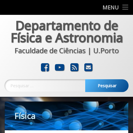
Departamento
MENU
Skip
Departamento de
Formação
to
content
Física e Astronomia
Investigação
Faculdade de Ciências | U.Porto
Comunicação
Transferência
Facebook
YouTube
RSS
E-mail
Noticias
Pesquisar por:
Física