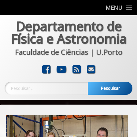
Departamento
MENU
Skip
Departamento de
Formação
to
content
Física e Astronomia
Investigação
Faculdade de Ciências | U.Porto
Comunicação
Transferência
Facebook
YouTube
RSS
E-mail
Noticias
Pesquisar por: