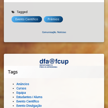
Tagged
Evento Científico
Prémios
Categories:
Comunicação
,
Noticias
Tags
Anúncios
Cursos
Equipa
Estudantes / Alums
Evento Científico
Evento Divulgação