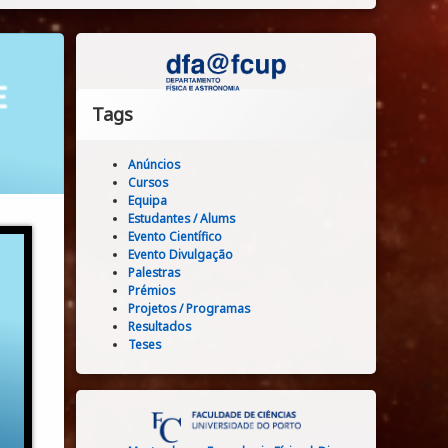
Tags
Anúncios
Cursos
Equipa
Estudantes / Alums
Evento Científico
Evento Divulgação
Palestras
Prémios
Projetos / Programas
Resultados
Teses