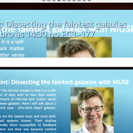
 Dissecting the faintest galaxies
ro às 14:30 no FC3.-177