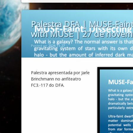
Palestra DFA | MUSE-Faint:
with MUSE | 27 de novemb
Updated on
by
Mario Monteiro
2024-12-10
Posted on
2024-11-27
Palestra apresentada por Jarle
Brinchmann no anfiteatro
FC3.-117 do DFA.