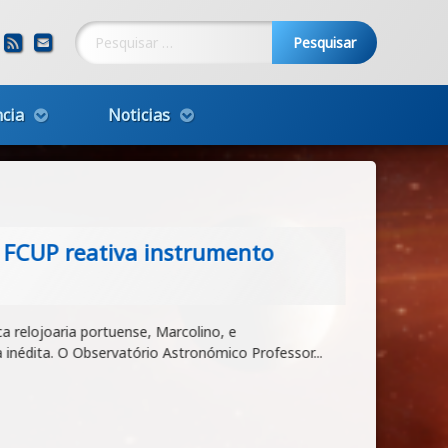
Pesquisar por:
ebook
YouTube
RSS
E-mail
cia
Noticias
 FCUP reativa instrumento
 relojoaria portuense, Marcolino, e
nédita. O Observatório Astronómico Professor...