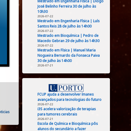
Mestrado em Engenharia Física | Diogo
José Belinho Ferreira 30 de julho às
10h30
2026-07-22
Mestrado em Engenharia Física | Luís
Santos Reis 28 de julho às 14h00
2026-07-22
Mestrado em Bioquímica | Pedro de
Macedo Gebran 29 de julho às 14h30
2026-07-22
Mestrado em Física | Manuel Maria
Nogueira Bernardo da Fonseca Paiva
30 de julho às 14h00
2026-07-21
FCUP ajuda a desenvolver ímanes
avançados para tecnologias do futuro
2026-07-22
i3S acelera valorização de terapias
ticias
para tumores cerebrais
2026-07-21
Escola de Química e Bioquímica pôs
alunos do secundário a fazer