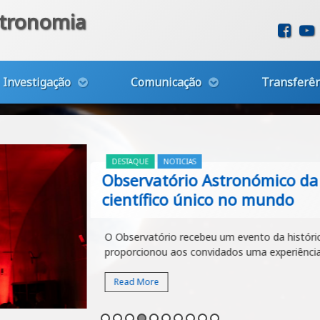
stronomia
Fac
Investigação
Comunicação
Transferên
DESTAQUE
NOTICIAS
Observatório Astronómico da
científico único no mundo
O Observatório recebeu um evento da histórica
proporcionou aos convidados uma experiência i
Read More