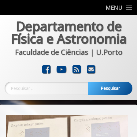
Departamento
MENU
Skip
Departamento de
Formação
to
content
Física e Astronomia
Investigação
Faculdade de Ciências | U.Porto
Comunicação
Transferência
Facebook
YouTube
RSS
E-mail
Noticias
Pesquisar por: