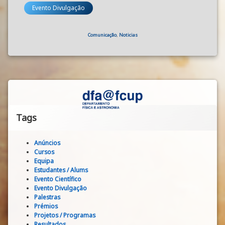
Evento Divulgação
Categories:
Comunicação
,
Noticias
Tags
Anúncios
Cursos
Equipa
Estudantes / Alums
Evento Científico
Evento Divulgação
Palestras
Prémios
Projetos / Programas
Resultados