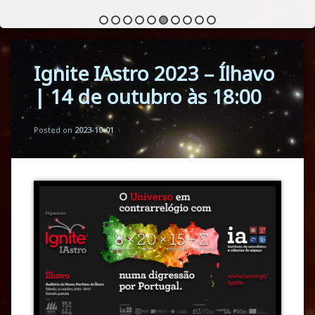
Ignite IAstro 2023 – Ílhavo
| 14 de outubro às 18:00
Updated on
by
Mario Monteiro
2023-11-10
Posted on
2023-10-01