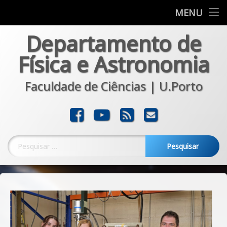
Departamento
MENU
Skip
Departamento de
Formação
to
content
Física e Astronomia
Investigação
Faculdade de Ciências | U.Porto
Comunicação
Transferência
Facebook
YouTube
RSS
E-mail
Noticias
Pesquisar por: