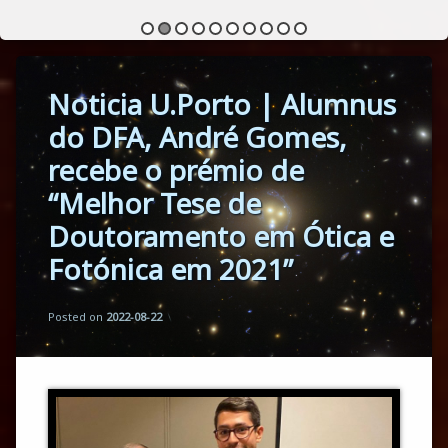
Noticia U.Porto | Alumnus
do DFA, André Gomes,
recebe o prémio de
“Melhor Tese de
Doutoramento em Ótica e
Fotónica em 2021”
Updated on
by
Mario Monteiro
2024-11-27
Posted on
2022-08-22