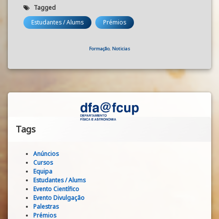
Tagged
Estudantes / Alums
Prémios
Categories:
Formação
,
Noticias
Tags
Anúncios
Cursos
Equipa
Estudantes / Alums
Evento Científico
Evento Divulgação
Palestras
Prémios