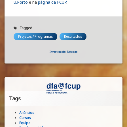
U.Porto
e na
página da FCUP
.
Tagged
Projetos / Programas
Resultados
Categories:
Investigação
,
Noticias
Tags
Anúncios
Cursos
Equipa