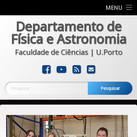
Departamento
MENU
Skip
Departamento de
Formação
to
content
Física e Astronomia
Investigação
Faculdade de Ciências | U.Porto
Comunicação
Transferência
Facebook
YouTube
RSS
E-mail
Noticias
Pesquisar por: