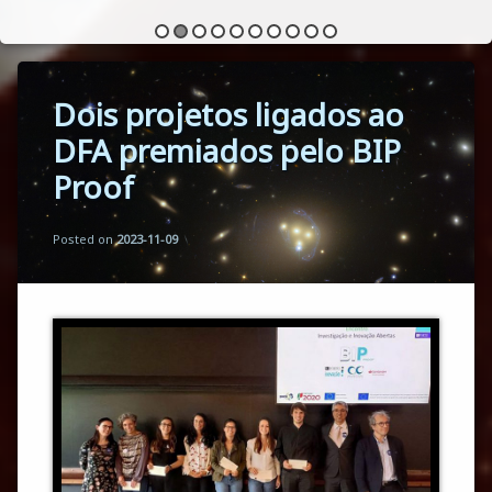
Dois projetos ligados ao
DFA premiados pelo BIP
Proof
Updated on
by
Florbela Martins
2024-04-29
Posted on
2023-11-09