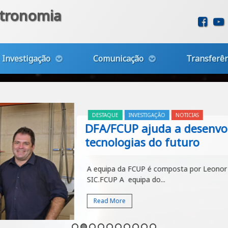
stronomia
Fac
Investigação
Comunicação
Transferên
DESTAQUE
INVESTIGAÇÃO
NOTICIAS
DFA/FCUP ajuda a desenvolve
tecnologias do futuro
A equipa da FCUP é composta por Leonor Garcia
SIC.FCUP A equipa do...
Read More