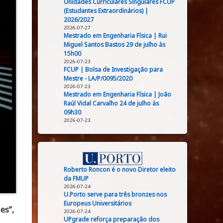
Unidades Curriculares Singulares FCUP
(Estudantes Extraordinários) |
2026/2027
2026-07-27
Mestrado em Engenharia Física | Rui
Miguel Santos Bastos 29 de julho às
15h00
2026-07-23
FCUP | Bolsa de Investigação para
Mestre - LA/P/0095/2020
2026-07-23
Mestrado em Engenharia Física | João
Raúl Vidal Carvalho 24 de julho às
09h30
2026-07-23
Roberto Roncon é o novo Diretor eleito
da FMUP
2026-07-24
U.Porto serve para três bronzes nos
Europeus Universitários
es”,
2026-07-24
UPgrade reforça preparação dos