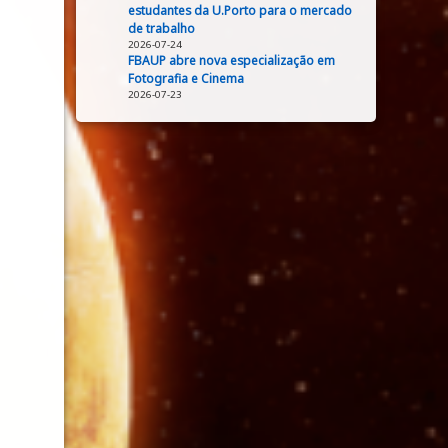
estudantes da U.Porto para o mercado
de trabalho
2026-07-24
FBAUP abre nova especialização em
Fotografia e Cinema
2026-07-23