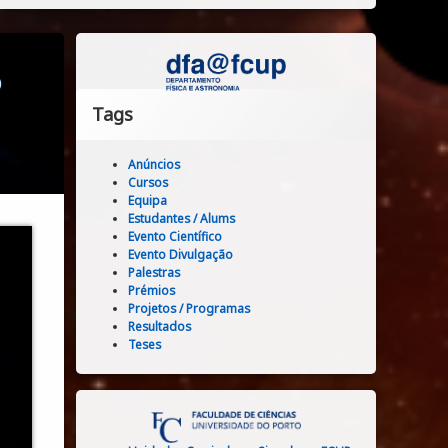
o
Tags
Anúncios
Cursos
Equipa
Estudantes / Alums
Evento Científico
Evento Divulgação
Palestras
Prémios
Projetos / Programas
Resultados
Teses