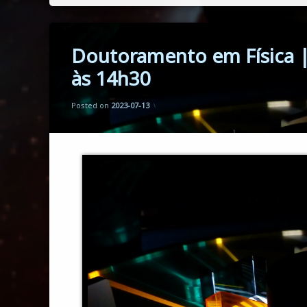
Doutoramento em Física 
às 14h30
Updated on
by
Florbela Martins
2023-09-18
Posted on
2023-07-13