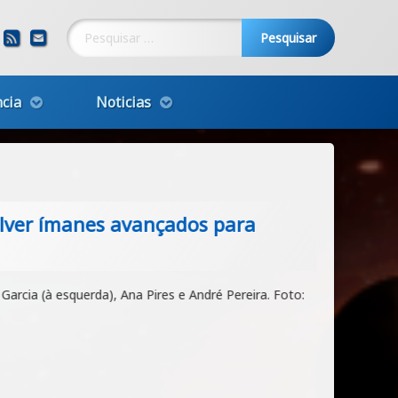
Pesquisar por:
ebook
YouTube
RSS
E-mail
cia
Noticias
r ímanes avançados para
 (à esquerda), Ana Pires e André Pereira. Foto: