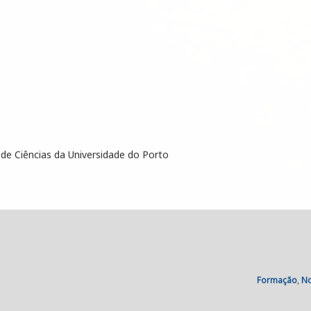
de Ciências da Universidade do Porto
Categories:
Formação
,
No