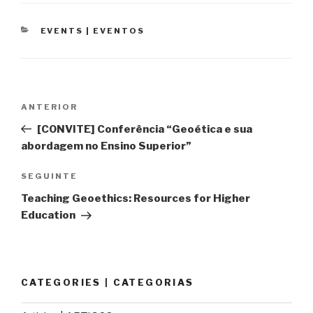
CATEGORIAS
EVENTS | EVENTOS
Navegação
Conteúdo
ANTERIOR
de
anterior
[CONVITE] Conferência “Geoética e sua
artigos
abordagem no Ensino Superior”
Conteúdo
SEGUINTE
seguinte
Teaching Geoethics: Resources for Higher
Education
CATEGORIES | CATEGORIAS