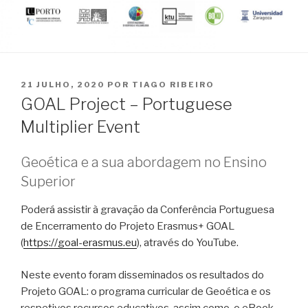
PUBLICADO
21 JULHO, 2020
POR
TIAGO RIBEIRO
EM
GOAL Project – Portuguese
Multiplier Event
Geoética e a sua abordagem no Ensino
Superior
Poderá assistir à gravação da Conferência Portuguesa
de Encerramento do Projeto Erasmus+ GOAL
(
https://goal-erasmus.eu
), através do YouTube.
Neste evento foram disseminados os resultados do
Projeto GOAL: o programa curricular de Geoética e os
respetivos recursos educativos, assim como, o eBook