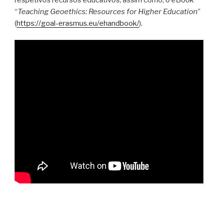
“
Teaching Geoethics: Resources for Higher Education
”
(
https://goal-erasmus.eu/ehandbook/
).