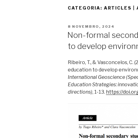
CATEGORIA:
ARTICLES |
PUBLICADO
8 NOVEMBRO, 2024
EM
Non-formal second
to develop environ
Ribeiro, T., & Vasconcelos, C.
education to develop environ
International Geoscience (Spec
Education Strategies: innovati
directions)
, 1-13.
https://doi.