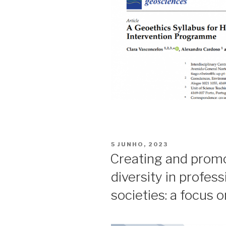
PUBLICADO
5 JUNHO, 2023
EM
Creating and promo
diversity in profess
societies: a focus