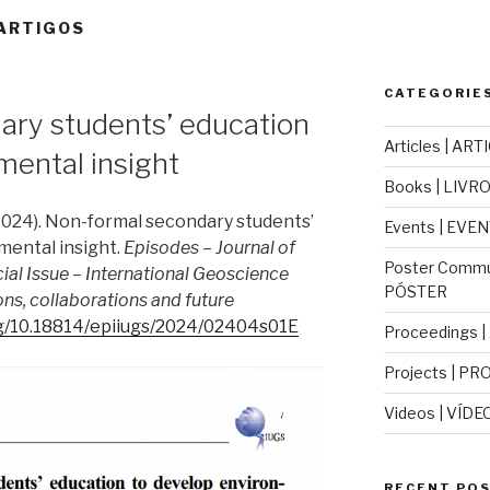
 ARTIGOS
CATEGORIES
ary students’ education
Articles | ART
mental insight
Books | LIVR
 (2024). Non-formal secondary students’
Events | EVE
mental insight.
Episodes – Journal of
Poster Commu
ial Issue – International Geoscience
PÓSTER
ons, collaborations and future
org/10.18814/epiiugs/2024/02404s01E
Proceedings 
Projects | PR
Videos | VÍDE
RECENT POS