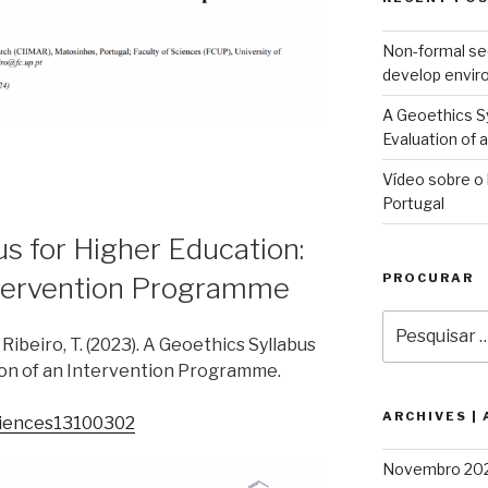
Non-formal se
develop envir
A Geoethics Sy
Evaluation of
Vídeo sobre o 
Portugal
us for Higher Education:
PROCURAR
ntervention Programme
Pesquisar
 Ribeiro, T. (2023). A Geoethics Syllabus
por:
ion of an Intervention Programme.
ARCHIVES |
sciences13100302
Novembro 20