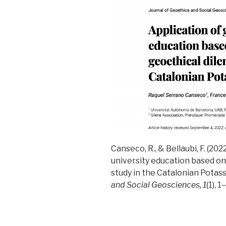
Canseco, R., & Bellaubi, F. (20
university education based on
study in the Catalonian Potass
and Social Geosciences,
1
(1), 