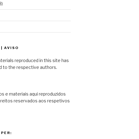
3)
| AVISO
terials reproduced in this site has
d to the respective authors.
s e materiais aqui reproduzidos
ireitos reservados aos respetivos
PER: