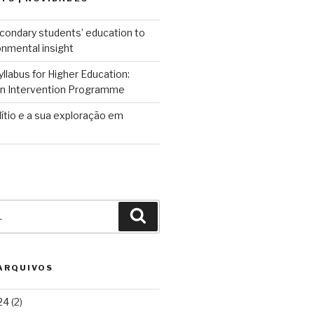
condary students’ education to
onmental insight
llabus for Higher Education:
 an Intervention Programme
lítio e a sua exploração em
Pesquisar
 ARQUIVOS
24
(2)