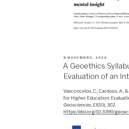
PUBLICADO
8 NOVEMBRO, 2024
EM
A Geoethics Syllab
Evaluation of an I
Vasconcelos, C., Cardoso, A., &
for Higher Education: Evaluat
Geosciences, 13
(10), 302.
https://doi.org/10.3390/geo