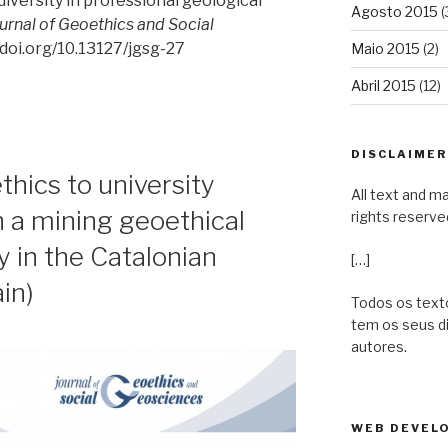
iversity in professional geological
Agosto 2015
(
urnal of Geoethics and Social
://doi.org/10.13127/jgsg-27
Maio 2015
(2)
Abril 2015
(12)
DISCLAIMER 
thics to university
All text and ma
 a mining geoethical
rights reserve
 in the Catalonian
[…]
in)
Todos os texto
tem os seus d
autores.
WEB DEVELO