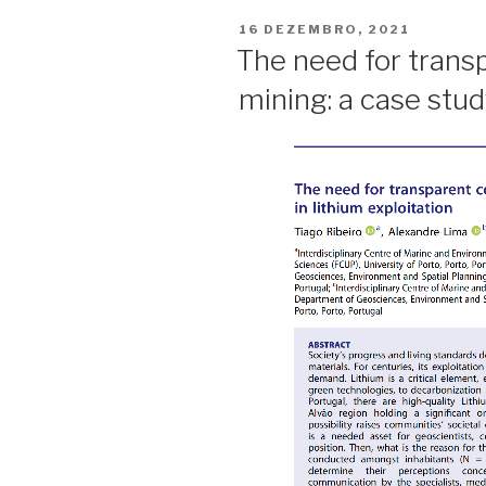
PUBLICADO
16 DEZEMBRO, 2021
EM
The need for trans
mining: a case stud