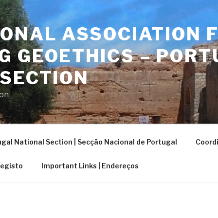
ONAL ASSOCIATION 
G GEOETHICS – PORT
 SECTION
ion
gal National Section | Secção Nacional de Portugal
Coordi
Registo
Important Links | Endereços