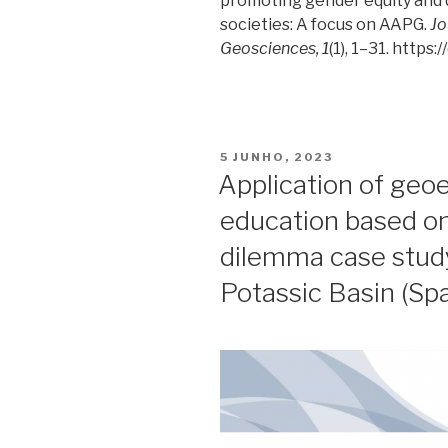
promoting gender equity and d
societies: A focus on AAPG.
Jo
Geosciences,
1
(1), 1–31. https
PUBLICADO
5 JUNHO, 2023
EM
Application of geoe
education based on
dilemma case study
Potassic Basin (Spa