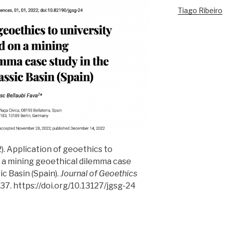
Tiago Ribeiro
22). Application of geoethics to
 a mining geoethical dilemma case
ic Basin (Spain).
Journal of Geoethics
1–37. https://doi.org/10.13127/jgsg-24