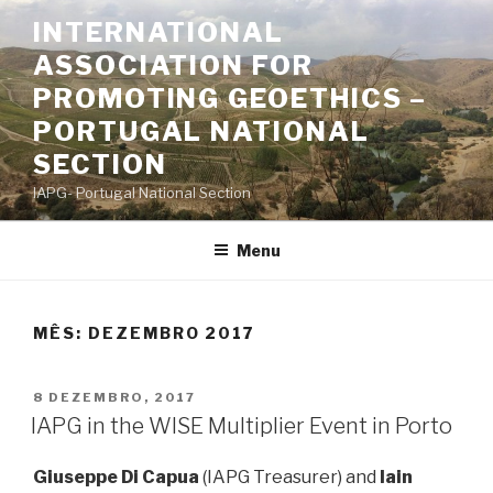
Saltar
INTERNATIONAL
para
ASSOCIATION FOR
o
conteúdo
PROMOTING GEOETHICS –
PORTUGAL NATIONAL
SECTION
IAPG- Portugal National Section
Menu
MÊS:
DEZEMBRO 2017
PUBLICADO
8 DEZEMBRO, 2017
EM
IAPG in the WISE Multiplier Event in Porto
Giuseppe Di Capua
(IAPG Treasurer) and
Iain