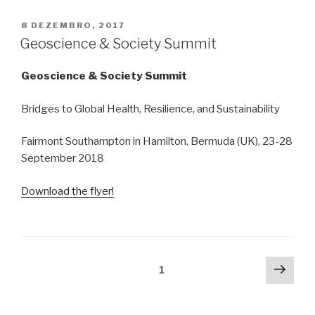
PUBLICADO
8 DEZEMBRO, 2017
EM
Geoscience & Society Summit
Geoscience & Society Summit
Bridges to Global Health, Resilience, and Sustainability
Fairmont Southampton in Hamilton, Bermuda (UK), 23-28
September 2018
Download the flyer!
Paginação
Pági
Página
1
segu
dos
conteúdos