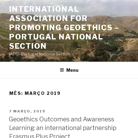
Saltar
INTERNATIONAL
para
ASSOCIATION FOR
o
conteúdo
PROMOTING GEOETHICS –
PORTUGAL NATIONAL
SECTION
IAPG- Portugal National Section
Menu
MÊS:
MARÇO 2019
PUBLICADO
7 MARÇO, 2019
EM
Geoethics Outcomes and Awareness
Learning: an international partnership
Erasmus Plus Project