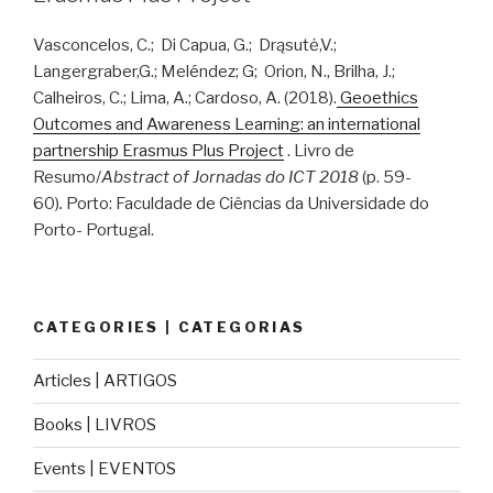
Vasconcelos, C.; Di Capua, G.; Drąsutė,V.;
Langergraber,G.; Meléndez; G; Orion, N., Brilha, J.;
Calheiros, C.; Lima, A.; Cardoso, A. (2018).
Geoethics
Outcomes and Awareness Learning: an international
partnership Erasmus Plus Project
. Livro de
Resumo/
Abstract of Jornadas do ICT 2018
(p. 59-
60)
.
Porto: Faculdade de Ciências da Universidade do
Porto- Portugal.
CATEGORIES | CATEGORIAS
Articles | ARTIGOS
Books | LIVROS
Events | EVENTOS