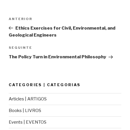
Navegação
Conteúdo
ANTERIOR
de
anterior
Ethics Exercises for Civil, Environmental, and
artigos
Geological Engineers
Conteúdo
SEGUINTE
seguinte
The Policy Turn in Environmental Philosophy
CATEGORIES | CATEGORIAS
Articles | ARTIGOS
Books | LIVROS
Events | EVENTOS