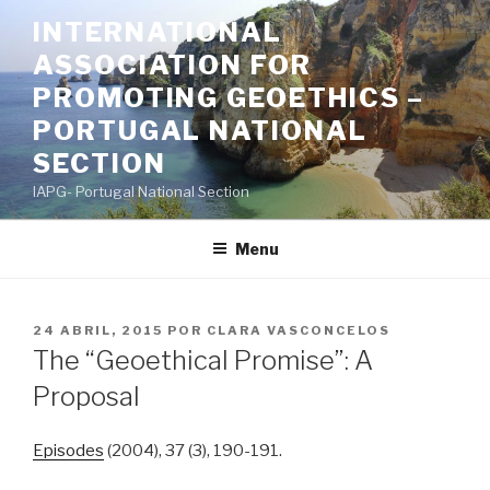
Saltar
INTERNATIONAL
para
ASSOCIATION FOR
o
conteúdo
PROMOTING GEOETHICS –
PORTUGAL NATIONAL
SECTION
IAPG- Portugal National Section
Menu
PUBLICADO
24 ABRIL, 2015
POR
CLARA VASCONCELOS
EM
The “Geoethical Promise”: A
Proposal
Episodes
(2004), 37 (3), 190-191.