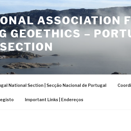
ONAL ASSOCIATION 
G GEOETHICS – PORT
 SECTION
ion
gal National Section | Secção Nacional de Portugal
Coordi
Registo
Important Links | Endereços