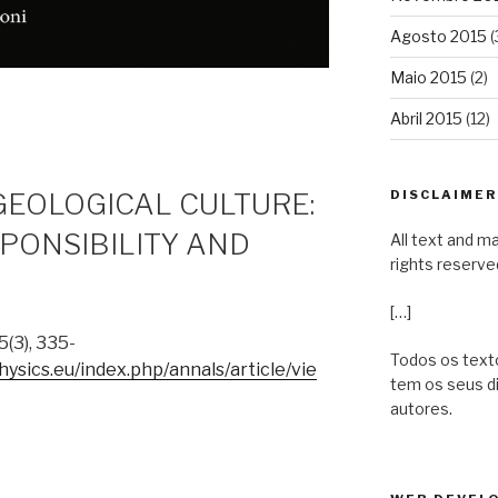
Agosto 2015
(
Maio 2015
(2)
Abril 2015
(12)
DISCLAIMER 
GEOLOGICAL CULTURE:
PONSIBILITY AND
All text and ma
rights reserve
[…]
5(3), 335-
Todos os texto
ysics.eu/index.php/annals/article/vie
tem os seus d
autores.