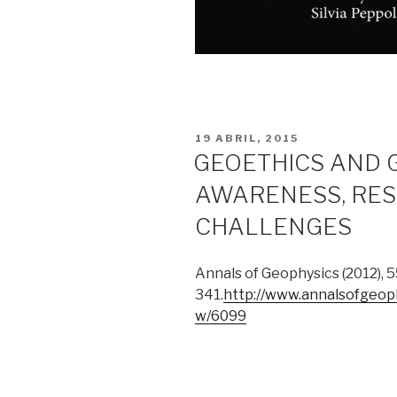
PUBLICADO
19 ABRIL, 2015
EM
GEOETHICS AND 
AWARENESS, RES
CHALLENGES
Annals of Geophysics (2012), 5
341.
http://www.annalsofgeoph
w/6099