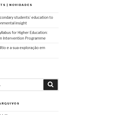
TS | NOVIDADES
condary students’ education to
onmental insight
llabus for Higher Education:
 an Intervention Programme
lítio e a sua exploração em
Pesquisar
 ARQUIVOS