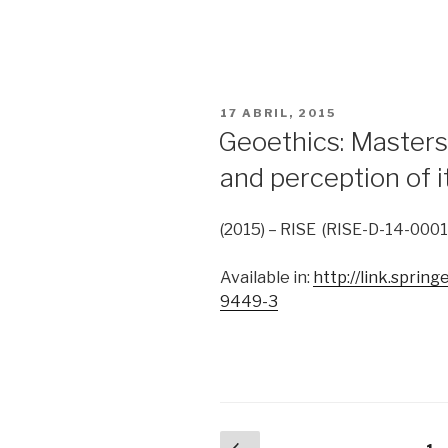
PUBLICADO
17 ABRIL, 2015
EM
Geoethics: Master
and perception of i
(2015) – RISE (RISE-D-14-000
Available in:
http://link.sprin
9449-3
Paginação
Página