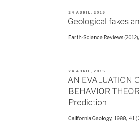
PUBLICADO
24 ABRIL, 2015
EM
Geological fakes a
Earth-Science Reviews
(2012)
PUBLICADO
24 ABRIL, 2015
EM
AN EVALUATION O
BEHAVIOR THEORY
Prediction
California Geology
, 1988, 41 ( 2