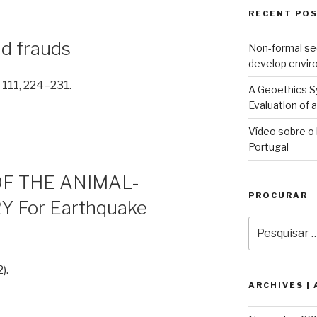
RECENT POS
nd frauds
Non-formal se
develop envir
, 111, 224–231.
A Geoethics Sy
Evaluation of
Vídeo sobre o 
Portugal
F THE ANIMAL-
PROCURAR
 For Earthquake
Pesquisar
por:
).
ARCHIVES |