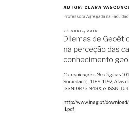
AUTOR:
CLARA VASCONC
Professora Agregada na Faculdade
PUBLICADO
24 ABRIL, 2015
EM
Dilemas de Geoétic
na perceção das ca
conhecimento geol
Comunicações Geológicas
101
Sociedade) , 1189-1192, Atas 
ISSN: 0873-948X; e-ISSN: 164
http://www.lneg.pt/downloa
II.pdf