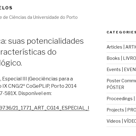
ELOS
 de Ciências da Universidade do Porto
CATEGORIES
a: suas potencialidades
Articles | ART
racterísticas do
Books | LIVR
ógico.
Events | EVE
, Especial III (Geociências para a
Poster Commu
do IX CNG/2º CoGePLiP, Porto 2014
PÓSTER
7-581X. Disponível em:
Proceedings 
d/9736/21_1771_ART_CG14_ESPECIAL_I
Projects | PR
Videos | VÍDE