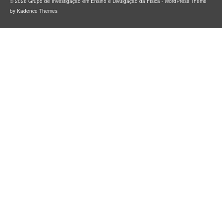
© 2026 Grupo de Investigação em Ensino e Divulgação da Física - WordPress Theme
by
Kadence Themes