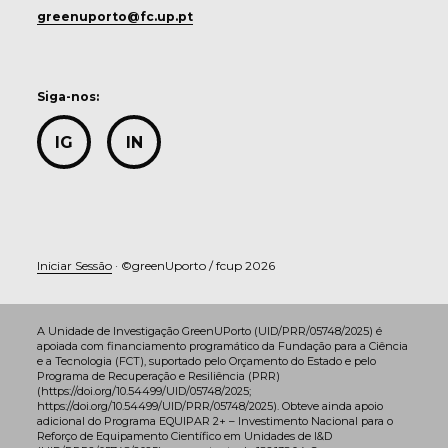
greenuporto@fc.up.pt
Siga-nos:
IG
IN
Iniciar Sessão
· ©greenUporto / fcup 2026
A Unidade de Investigação GreenUPorto (UID/PRR/05748/2025) é
apoiada com financiamento programático da Fundação para a Ciência
e a Tecnologia (FCT), suportado pelo Orçamento do Estado e pelo
Programa de Recuperação e Resiliência (PRR)
(https://doi.org/10.54499/UID/05748/2025;
https://doi.org/10.54499/UID/PRR/05748/2025). Obteve ainda apoio
adicional do Programa EQUIPAR 2+ – Investimento Nacional para o
Reforço de Equipamento Científico em Unidades de I&D