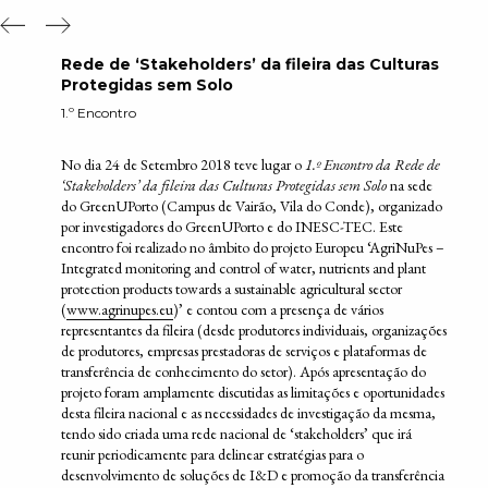
Previous Slide
Next Slide
Rede de ‘Stakeholders’ da fileira das Culturas
Protegidas sem Solo
1.º Encontro
No dia 24 de Setembro 2018 teve lugar o
1.º Encontro da Rede de
‘Stakeholders’ da fileira das Culturas Protegidas sem Solo
na sede
do GreenUPorto (Campus de Vairão, Vila do Conde), organizado
por investigadores do GreenUPorto e do INESC-TEC. Este
encontro foi realizado no âmbito do projeto Europeu ‘AgriNuPes –
Integrated monitoring and control of water, nutrients and plant
protection products towards a sustainable agricultural sector
(
www.agrinupes.eu
)’ e contou com a presença de vários
representantes da fileira (desde produtores individuais, organizações
de produtores, empresas prestadoras de serviços e plataformas de
transferência de conhecimento do setor). Após apresentação do
projeto foram amplamente discutidas as limitações e oportunidades
desta fileira nacional e as necessidades de investigação da mesma,
tendo sido criada uma rede nacional de ‘stakeholders’ que irá
reunir periodicamente para delinear estratégias para o
desenvolvimento de soluções de I&D e promoção da transferência