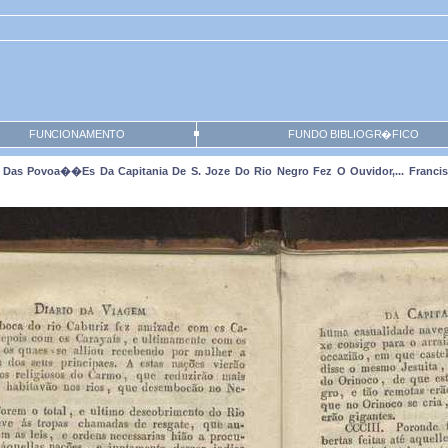
FUNCIONAMENTO
FUNDO BIBLIOGR�FICO
Das Povoa��es Da Capitania De S. Joze Do Rio Negro Fez O Ouvidor,... Francisc