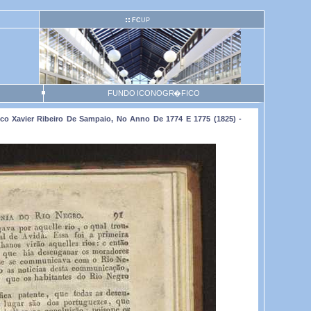
FC
UP
FUNDO ICONOGR�FICO
o Xavier Ribeiro De Sampaio, No Anno De 1774 E 1775 (1825) -