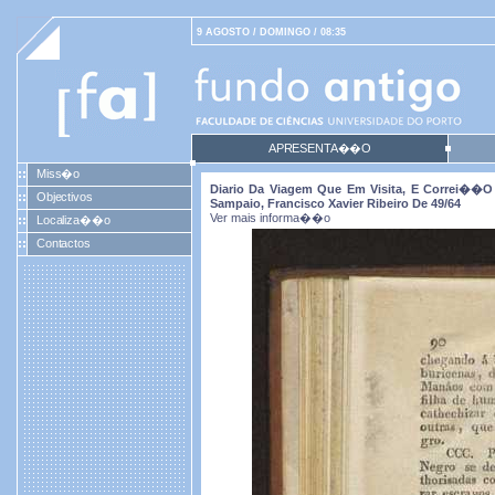
9 AGOSTO / DOMINGO / 08:35
APRESENTA��O
Miss�o
Diario Da Viagem Que Em Visita, E Correi��o 
Objectivos
Sampaio, Francisco Xavier Ribeiro De 49/64
Ver mais informa��o
Localiza��o
Contactos