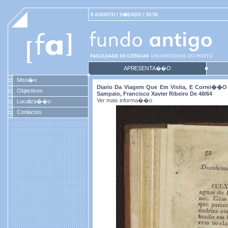
8 AGOSTO / S�BADO / 20:50
APRESENTA��O
Miss�o
Diario Da Viagem Que Em Visita, E Correi��o 
Objectivos
Sampaio, Francisco Xavier Ribeiro De 48/64
Ver mais informa��o
Localiza��o
Contactos