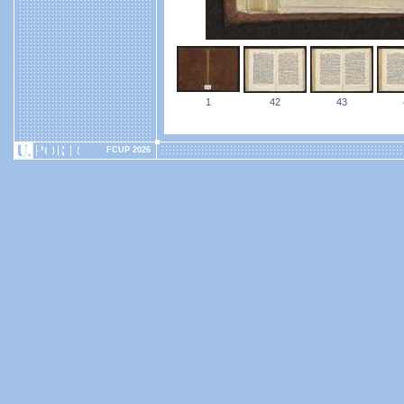
1
42
43
FCUP 2026