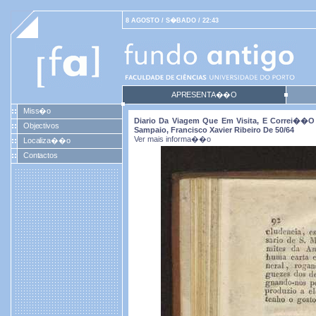
8 AGOSTO / S�BADO / 22:43
APRESENTA��O
Miss�o
Diario Da Viagem Que Em Visita, E Correi��o 
Objectivos
Sampaio, Francisco Xavier Ribeiro De 50/64
Ver mais informa��o
Localiza��o
Contactos