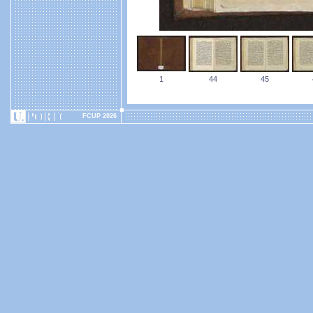
1
44
45
FCUP 2026