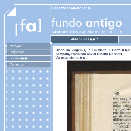
8 AGOSTO / S�BADO / 22:30
APRESENTA��O
Miss�o
Diario Da Viagem Que Em Visita, E Correi��o 
Objectivos
Sampaio, Francisco Xavier Ribeiro De 43/64
Ver mais informa��o
Localiza��o
Contactos