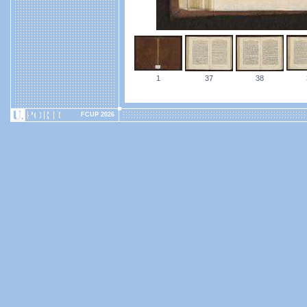
1
37
38
FCUP 2026