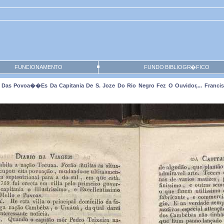
FUNCIONAMENTO
FUNDO BIBLIOGR�FICO
Das Povoa��es Da Capitania De S. Joze Do Rio Negro Fez O Ouvidor,... Francisc