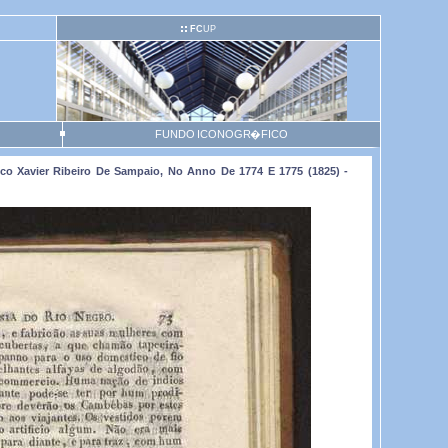
FC
UP
FUNDO ICONOGR�FICO
o Xavier Ribeiro De Sampaio, No Anno De 1774 E 1775 (1825) -