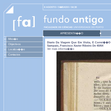
8 AGOSTO / S�BADO / 04:30
APRESENTA��O
Miss�o
Diario Da Viagem Que Em Visita, E Correi��o 
Objectivos
Sampaio, Francisco Xavier Ribeiro De 40/64
Ver mais informa��o
Localiza��o
Contactos