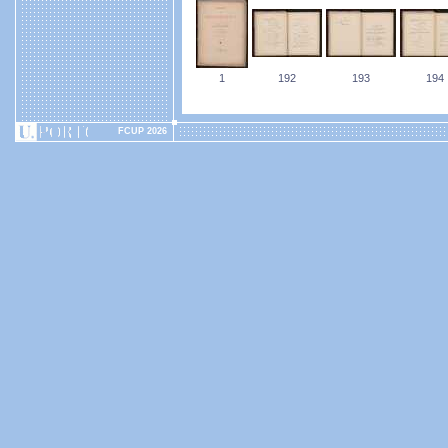
1
192
193
194
FCUP 2026