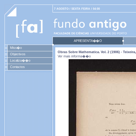
7 AGOSTO / SEXTA FEIRA / 04:00
APRESENTA��O
Miss�o
Obras Sobre Mathematica. Vol. 2 (1906) - Teixei
Objectivos
Ver mais informa��o
Localiza��o
Contactos