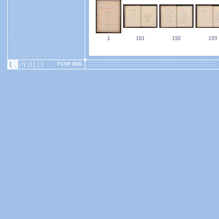
1
191
192
193
FCUP 2026