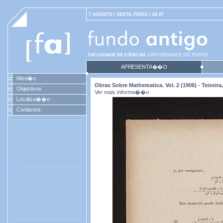
7 AGOSTO / SEXTA FEIRA / 04:07
APRESENTA��O
Miss�o
Obras Sobre Mathematica. Vol. 2 (1906) - Teixei
Objectivos
Ver mais informa��o
Localiza��o
Contactos