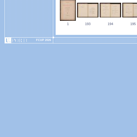
1
193
194
195
FCUP 2026