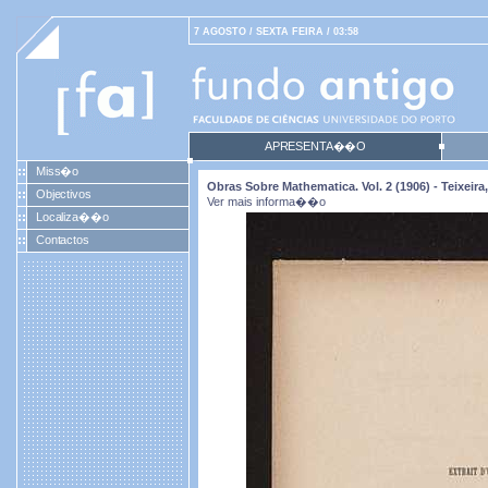
7 AGOSTO / SEXTA FEIRA / 03:58
APRESENTA��O
Miss�o
Obras Sobre Mathematica. Vol. 2 (1906) - Teixei
Objectivos
Ver mais informa��o
Localiza��o
Contactos