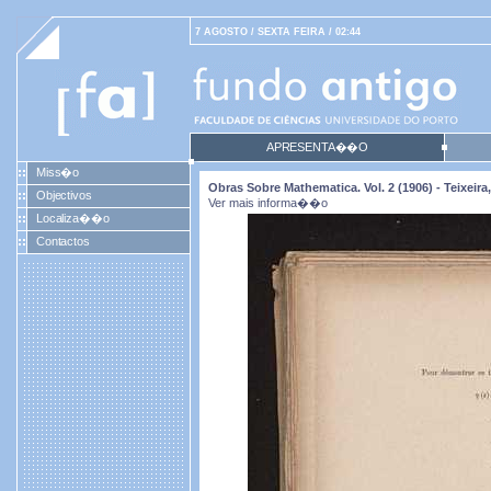
7 AGOSTO / SEXTA FEIRA / 02:44
APRESENTA��O
Miss�o
Obras Sobre Mathematica. Vol. 2 (1906) - Teixei
Objectivos
Ver mais informa��o
Localiza��o
Contactos