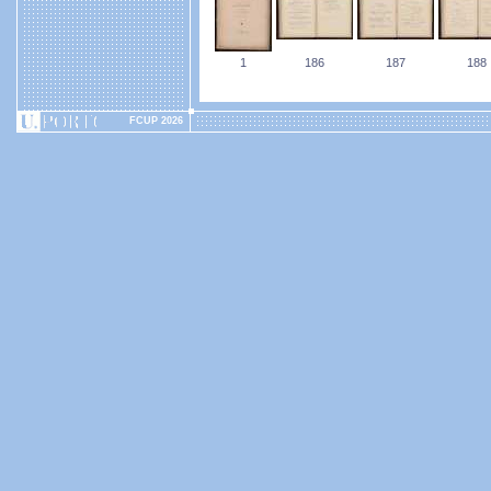
1
186
187
188
FCUP 2026