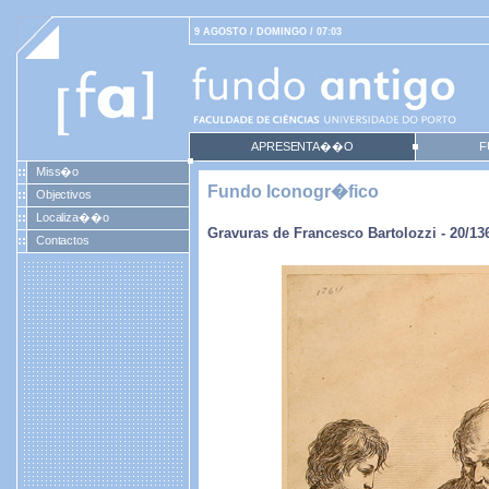
9 AGOSTO / DOMINGO / 07:03
APRESENTA��O
F
Miss�o
Fundo Iconogr�fico
Objectivos
Localiza��o
Gravuras de Francesco Bartolozzi - 20/13
Contactos