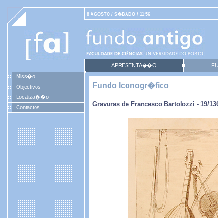
8 AGOSTO / S�BADO / 11:56
APRESENTA��O
F
Miss�o
Fundo Iconogr�fico
Objectivos
Localiza��o
Gravuras de Francesco Bartolozzi - 19/13
Contactos