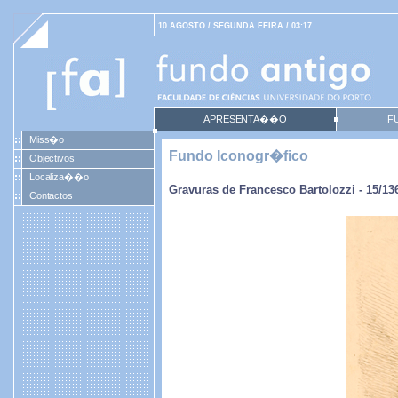
10 AGOSTO / SEGUNDA FEIRA / 03:17
APRESENTA��O
F
Miss�o
Fundo Iconogr�fico
Objectivos
Localiza��o
Gravuras de Francesco Bartolozzi - 15/13
Contactos