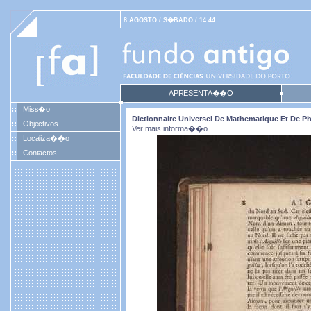
8 AGOSTO / S�BADO / 14:44
APRESENTA��O
Miss�o
Dictionnaire Universel De Mathematique Et De Phy
Objectivos
Ver mais informa��o
Localiza��o
Contactos