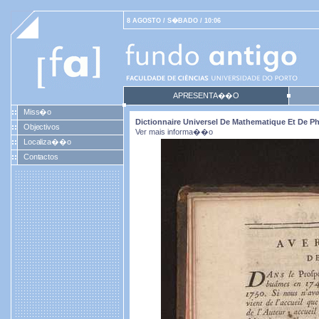
8 AGOSTO / S�BADO / 10:06
APRESENTA��O
Miss�o
Dictionnaire Universel De Mathematique Et De Phy
Objectivos
Ver mais informa��o
Localiza��o
Contactos