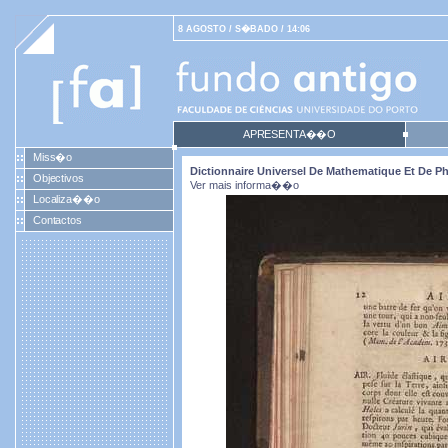
8 AGOSTO / S�BADO / 14:06
APRESENTA��O
Miss�o
Dictionnaire Universel De Mathematique Et De Phy
Objectivos
Ver mais informa��o
Localiza��o
Contactos