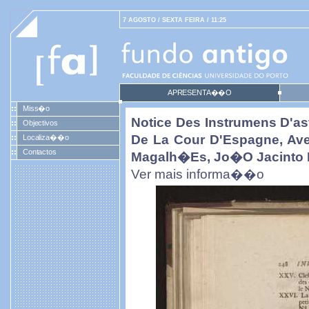
7 AGOSTO / SEXTA FEIRA / 11:25
APRESENTA��O
Miss�o
Notice Des Instrumens D'as
Objectivos
De La Cour D'Espagne, Ave
Localiza��o
Contactos
Magalh�es, Jo�o Jacinto 
Ver mais informa��o