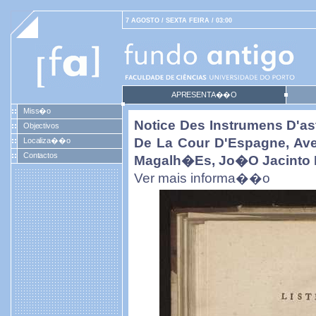
7 AGOSTO / SEXTA FEIRA / 03:00
APRESENTA��O
Miss�o
Notice Des Instrumens D'as
Objectivos
De La Cour D'Espagne, Ave
Localiza��o
Contactos
Magalh�es, Jo�o Jacinto 
Ver mais informa��o