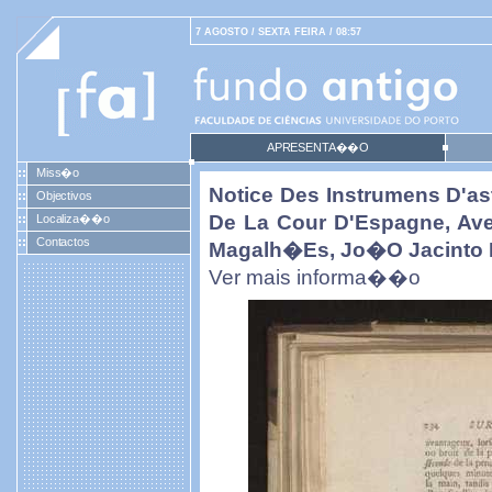
7 AGOSTO / SEXTA FEIRA / 08:57
APRESENTA��O
Miss�o
Notice Des Instrumens D'as
Objectivos
De La Cour D'Espagne, Ave
Localiza��o
Contactos
Magalh�es, Jo�o Jacinto 
Ver mais informa��o