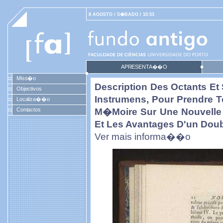
8 AGOSTO / S�BADO / 10:53
APRESENTA��O
Miss�o
Description Des Octants Et 
Objectivos
Instrumens, Pour Prendre 
Localiza��o
Contactos
M�moire Sur Une Nouvelle 
Et Les Avantages D'un Dou
Ver mais informa��o