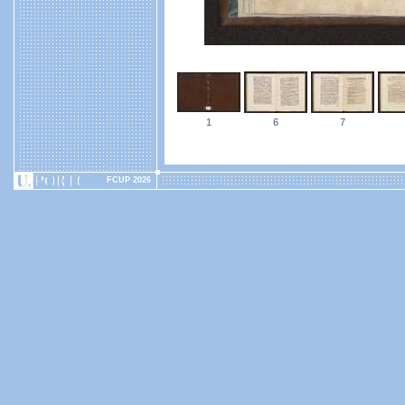
1
6
7
FCUP 2026