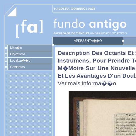
9 AGOSTO / DOMINGO / 00:38
APRESENTA��O
Miss�o
Description Des Octants Et 
Objectivos
Instrumens, Pour Prendre 
Localiza��o
Contactos
M�moire Sur Une Nouvelle 
Et Les Avantages D'un Dou
Ver mais informa��o