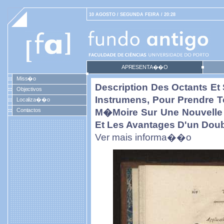
10 AGOSTO / SEGUNDA FEIRA / 20:28
APRESENTA��O
Miss�o
Description Des Octants Et 
Objectivos
Instrumens, Pour Prendre 
Localiza��o
Contactos
M�moire Sur Une Nouvelle 
Et Les Avantages D'un Dou
Ver mais informa��o