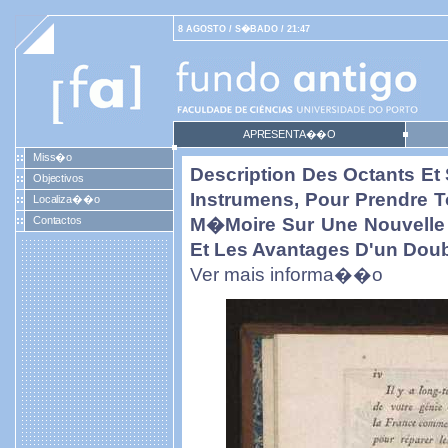
8 AGOSTO / S�BADO / 21:47
APRESENTA��O
Miss�o
Description Des Octants Et 
Objectivos
Instrumens, Pour Prendre 
Localiza��o
Contactos
M�moire Sur Une Nouvelle 
Et Les Avantages D'un Doub
Ver mais informa��o