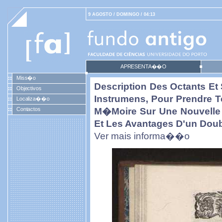
9 AGOSTO / DOMINGO / 04:13
APRESENTA��O
Miss�o
Description Des Octants Et 
Objectivos
Instrumens, Pour Prendre 
Localiza��o
Contactos
M�moire Sur Une Nouvelle 
Et Les Avantages D'un Dou
Ver mais informa��o