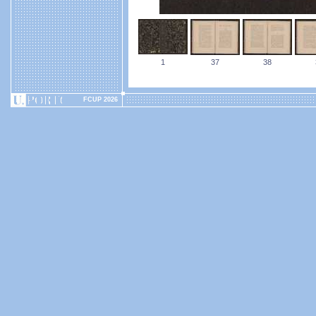
1
37
38
FCUP 2026