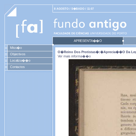
8 AGOSTO / S�BADO / 11:07
APRESENTA��O
Miss�o
O�reino Dos Protistas�:�aprecia��o Da Legit
Objectivos
Ver mais informa��o
Localiza��o
Contactos