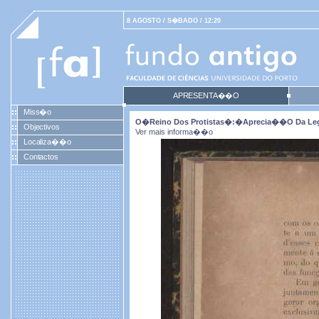
8 AGOSTO / S�BADO / 12:20
APRESENTA��O
Miss�o
O�reino Dos Protistas�:�aprecia��o Da Legit
Objectivos
Ver mais informa��o
Localiza��o
Contactos