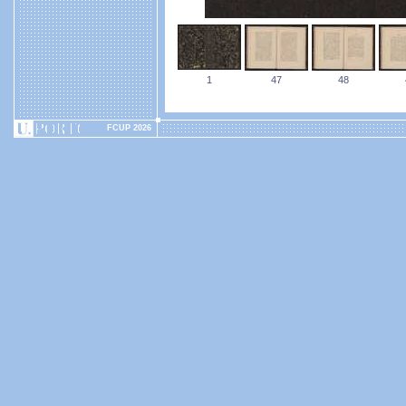
1
47
48
FCUP 2026