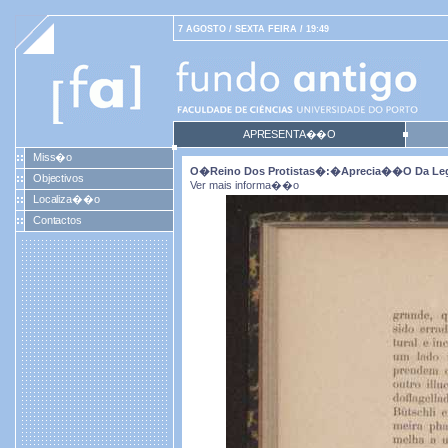
7 AGOSTO / SEXTA FEIRA / 19:49
APRESENTA��O
Miss�o
O�reino Dos Protistas�:�aprecia��o Da Legit
Objectivos
Ver mais informa��o
Localiza��o
Contactos