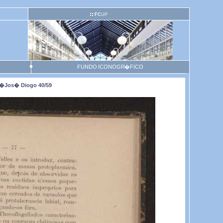
FC
UP
FUNDO ICONOGR�FICO
,�Jos� Diogo 40/59