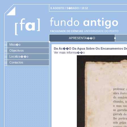
8 AGOSTO / S�BADO / 19:12
APRESENTA��O
Miss�o
Da Ac��o Da Agua Sobre Os Encanamentos De
Objectivos
Ver mais informa��o
Localiza��o
Contactos