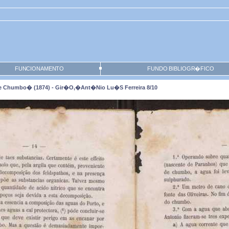
FUNCIONAMENTO
FUNDO BIBLIOGR�FICO
 Chumbo� (1874) - Gir�o,�Ant�nio Lu�s Ferreira 8/10