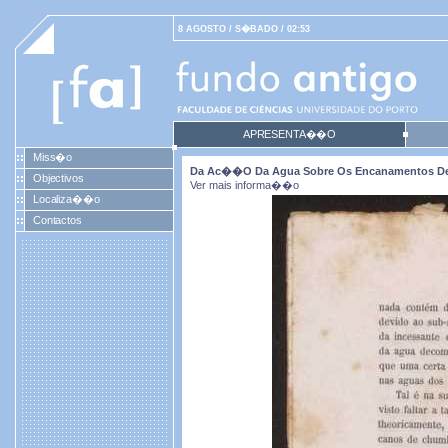
8 AGOSTO / S�BADO / 02:53
APRESENTA��O
Miss�o
Da Ac��o Da Agua Sobre Os Encanamentos De
Objectivos
Ver mais informa��o
Localiza��o
Contactos