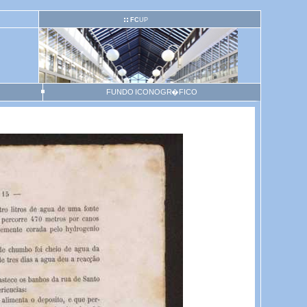
FC
UP
FUNDO ICONOGR�FICO