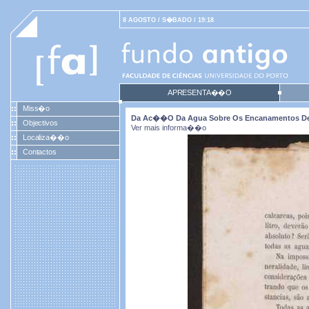
8 AGOSTO / S�BADO / 19:18
APRESENTA��O
Miss�o
Da Ac��o Da Agua Sobre Os Encanamentos De
Objectivos
Ver mais informa��o
Localiza��o
Contactos