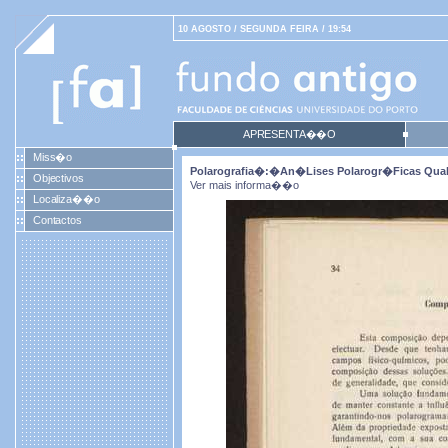
10 AGOSTO / SEGUNDA FEIRA / 19:54
APRESENTA��O
Miss�o
Polarografia�:�an�lises Polarogr�ficas Quali
Objectivos
Ver mais informa��o
Localiza��o
Contactos