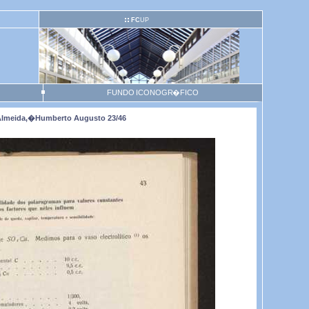
FC
UP
FUNDO ICONOGR�FICO
 Almeida,�Humberto Augusto 23/46