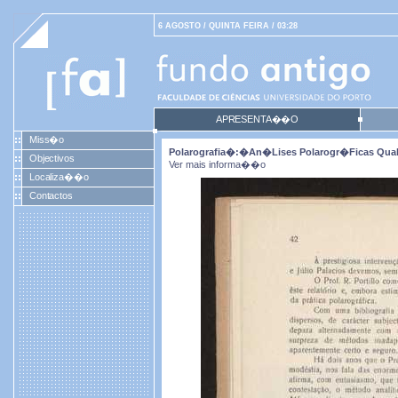
6 AGOSTO / QUINTA FEIRA / 03:28
APRESENTA��O
Miss�o
Polarografia�:�an�lises Polarogr�ficas Quali
Objectivos
Ver mais informa��o
Localiza��o
Contactos